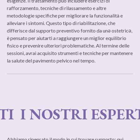
esigenze. Il trattamento può includere esercizi di
rafforzamento, tecniche di rilassamento e altre
metodologie specifiche per migliorare la funzionalità e
alleviare i sintomi. Questo tipo di riabilitazione, che
differisce dal supporto preventivo fornito da unə ostetricə,
è pensato per aiutarti a raggiungere un miglior equilibrio
fisico e prevenire ulteriori problematiche. Al termine delle
sessioni, avrai acquisito strumenti e tecniche per mantenere
la salute del pavimento pelvico nel tempo.
 NOSTRI ESPERTI
I
Abbiamo ripensato il modo in cui trovare supporto: qui