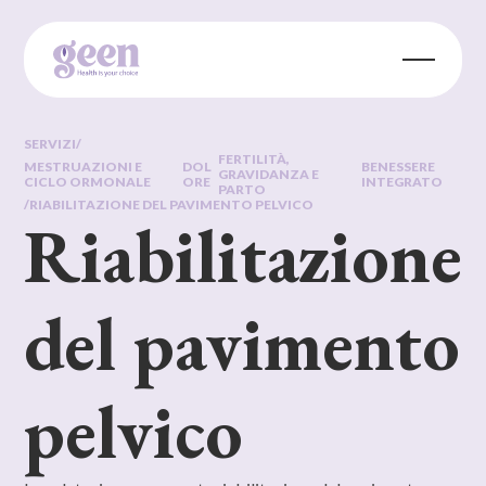
SERVIZI
/
FERTILITÀ,
MESTRUAZIONI E
DOL
BENESSERE
GRAVIDANZA E
CICLO ORMONALE
ORE
INTEGRATO
PARTO
/
RIABILITAZIONE DEL PAVIMENTO PELVICO
Riabilitazione
del pavimento
pelvico