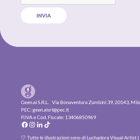
Geen.ai S.R.L. Via Bonaventura Zumbini 39, 20143, Mi
PEC: geen.aisrl@pec.it
P.IVA e Cod. Fiscale: 13406850969
🤍 Tutte le illustrazioni sono di Luchadora Visual Artist 