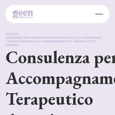
SERVIZI
/
BENESSERE INTEGRATO
MESTRUAZIONI E CICLO ORMONALE
/
CONSULENZA PER ACCOMPAGNAMENTO TERAPEUTICO
ANEMIA
Consulenza pe
Accompagnam
Terapeutico