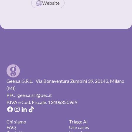
Website
Geen.ai S.R.L. Via Bonaventura Zumbini 39, 20143, Milano
(MI)
PEC: geen.aisrl@pec.it
P.IVA e Cod. Fiscale: 13406850969
Chi siamo
Triage AI
FAQ
Use cases