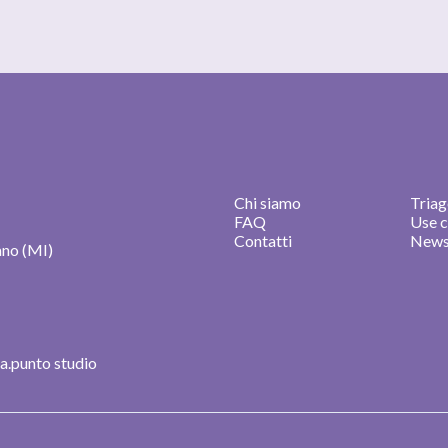
Chi siamo
Triag
FAQ
Use 
Contatti
News
lano (MI)
| a.punto studio