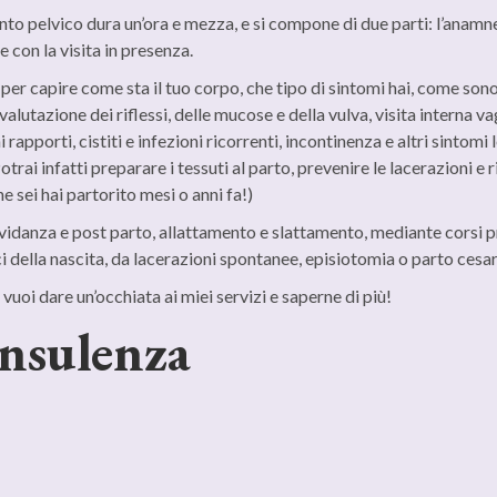
o pelvico dura un’ora e mezza, e si compone di due parti: l’anamnesi 
 con la visita in presenza.
r capire come sta il tuo corpo, che tipo di sintomi hai, come sono l
alutazione dei riflessi, delle mucose e della vulva, visita interna va
 rapporti, cistiti e infezioni ricorrenti, incontinenza e altri sintomi
otrai infatti preparare i tessuti al parto, prevenire le lacerazioni e 
he sei hai partorito mesi o anni fa!)
ravidanza e post parto, allattamento e slattamento, mediante corsi p
ci della nascita, da lacerazioni spontanee, episiotomia o parto cesa
uoi dare un’occhiata ai miei servizi e saperne di più!
onsulenza