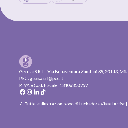
Geen.ai S.R.L. Via Bonaventura Zumbini 39, 20143, Mi
PEC: geen.aisrl@pec.it
P.IVA e Cod. Fiscale: 13406850969
🤍 Tutte le illustrazioni sono di Luchadora Visual Artist 