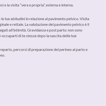
e la visita “vera e propria”, esterna e interna.
e tue abitudini in relazione al pavimento pelvico. Visita
ginale e rettale. La valutazione del pavimento pelvico è il
 legati all’intimità. Gravidanza e post parto: non sono
ri-occuparti di te stessə dopo la nascita dellə tuə
reparto, percorsi di preparazione del perineo al parto e
reo.