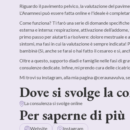
Riguardo il pavimento pelvico, la valutazione del paviment
L'Anamnesi può essere fatta online e l'ideale è completare
Come funziona? Ti farò una serie di domande specifiche pe
esterna e interna: respirazione, attivazione dell’addome, v
primo passo per aiutarti a risolvere: dolore mestruale e ai
sintomi, ma fasi in cui la valutazione è sempre indicata! P
bambinə (Sì, anche se farai o hai fatto il cesareo e sì, anc
Oltre a questo, supporto diadi e famiglie nelle fasi di g
consulenze dedicate. Infine, mi prendo cura delle cicatri
Mi trovi su instagram, alla mia pagina @ceraunavulva, se v
Dove si svolge la c
La consulenza si svolge online
Per saperne di più
Website
Instagram