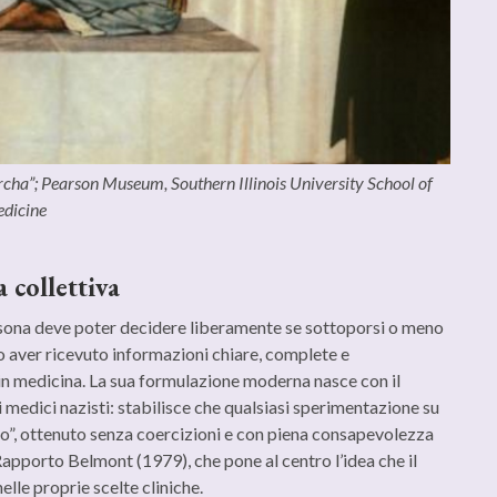
rcha”; Pearson Museum, Southern Illinois University School of
dicine
 collettiva
ersona deve poter decidere liberamente se sottoporsi o meno
o aver ricevuto informazioni chiare, complete e
in medicina. La sua formulazione moderna nasce con il
medici nazisti: stabilisce che qualsiasi sperimentazione su
to”, ottenuto senza coercizioni e con piena consapevolezza
 Rapporto Belmont (1979), che pone al centro l’idea che il
lle proprie scelte cliniche.