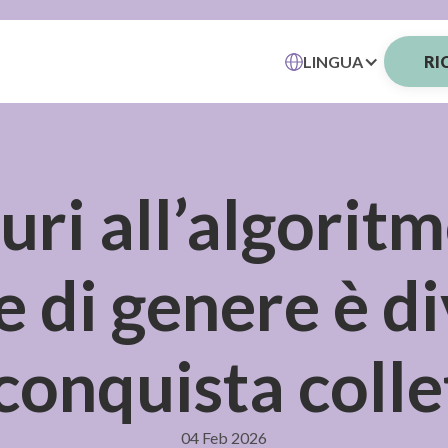
LINGUA
RI
turi all’algorit
te di genere è d
conquista colle
04 Feb 2026