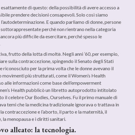
sattamente di questo: della possibilità di avere accesso a
sibile prendere decisioni consapevoli. Solo così siamo
 è l’autodeterminazione. E quando parliamo di donne, persone
ne sottorappresentate perchè non rientrano nella categoria
ncora più difficile da esercitare, perché spesso le
.
va, frutto della lotta di moltǝ. Negli anni ’60, per esempio,
re sulla contraccezione, spingendo il Senato degli Stati
ne riconosciuto per la prima volta che le donne avevano il
ro movimenti più strutturati, come il Women’s Health
sso alle informazioni come base dell’empowerment
n’s Health pubblicò un libretto autoprodotto intitolato
 il celebre Our Bodies, Ourselves. Fu il primo manuale di
ava temi che la medicina tradizionale ignorava o trattava in
a contraccezione e l’aborto, il parto e la maternità, il
 la menopausa e i diritti sanitari.
vo alleato: la tecnologia.