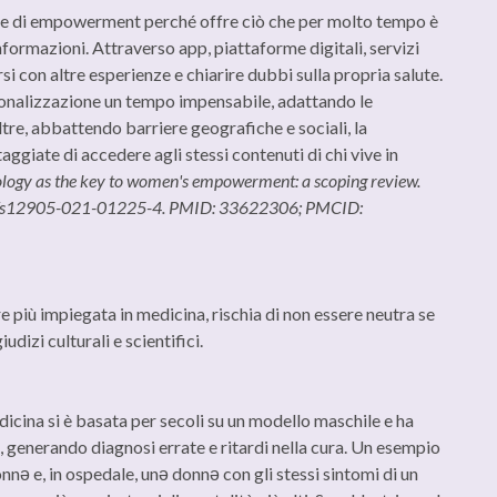
le di empowerment perché offre ciò che per molto tempo è
formazioni. Attraverso app, piattaforme digitali, servizi
i con altre esperienze e chiarire dubbi sulla propria salute.
rsonalizzazione un tempo impensabile, adattando le
noltre, abbattendo barriere geografiche e sociali, la
aggiate di accedere agli stessi contenuti di chi vive in
logy as the key to women's empowerment: a scoping review.
86/s12905-021-01225-4. PMID: 33622306; PMCID:
re più impiegata in medicina, rischia di non essere neutra se
udizi culturali e scientifici.
dicina si è basata per secoli su un modello maschile e ha
ǝ, generando diagnosi errate e ritardi nella cura. Un esempio
nnǝ e, in ospedale, unǝ donnǝ con gli stessi sintomi di un