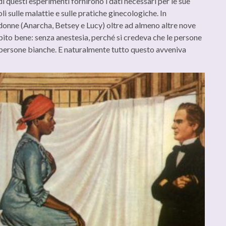
di questi esperimenti fornirono i dati necessari per le sue
li sulle malattie e sulle pratiche ginecologiche. In
re donne (Anarcha, Betsey e Lucy) oltre ad almeno altre nove
pito bene: senza anestesia, perché si credeva che le persone
le persone bianche. E naturalmente tutto questo avveniva