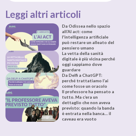
Leggi altri articoli
Da Odissea nello spazio
all’AI act: come
l'intelligenza artificiale
può restare un alleato del
pensiero umano
La vetta della sanità
digitale è più vicina perché
oggi sappiamo dove
guardare
Da Delfi a ChatGPT:
perché trattatiamo l’ai
come fosse un oracolo
Il professore ha pensato a
tutto. Ma c’era un
dettaglio che non aveva
previsto: quando la banda
è entrata nella banca… il
caveau era vuoto