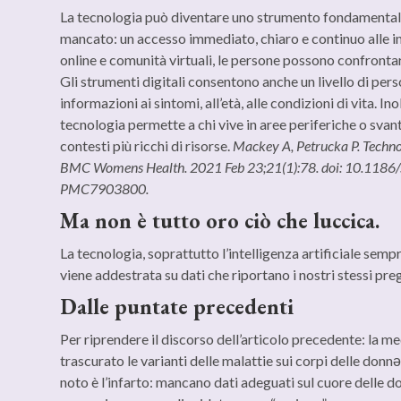
La tecnologia può diventare uno strumento fondamenta
mancato: un accesso immediato, chiaro e continuo alle in
online e comunità virtuali, le persone possono confrontars
Gli strumenti digitali consentono anche un livello di pe
informazioni ai sintomi, all’età, alle condizioni di vita. I
tecnologia permette a chi vive in aree periferiche o svant
contesti più ricchi di risorse.
Mackey A, Petrucka P. Techno
BMC Womens Health. 2021 Feb 23;21(1):78. doi: 10.11
PMC7903800.
Ma non è tutto oro ciò che luccica.
La tecnologia, soprattutto l’intelligenza artificiale semp
viene addestrata su dati che riportano i nostri stessi pregi
Dalle puntate precedenti
Per riprendere il discorso dell’articolo precedente: la me
trascurato le varianti delle malattie sui corpi delle donn
noto è l’infarto: mancano dati adeguati sul cuore delle do