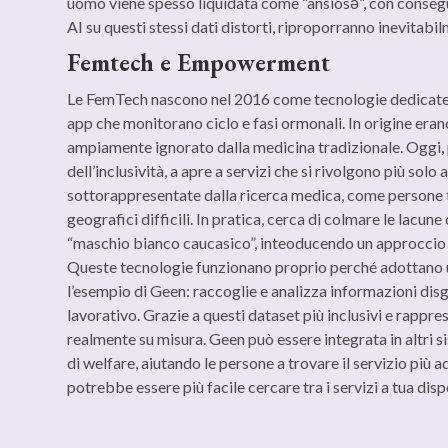
uomo viene spesso liquidata come “ansiosǝ”, con conseguen
AI su questi stessi dati distorti, riproporranno inevitabil
Femtech e Empowerment
Le FemTech nascono nel 2016 come tecnologie dedicate al
app che monitorano ciclo e fasi ormonali. In origine era
ampiamente ignorato dalla medicina tradizionale. Oggi, p
dell’inclusività, a apre a servizi che si rivolgono più solo
sottorappresentate dalla ricerca medica, come persone tr
geografici difficili. In pratica, cerca di colmare le lacun
“maschio bianco caucasico”, inteoducendo un approccio di
Queste tecnologie funzionano proprio perché adottano 
l’esempio di Geen: raccoglie e analizza informazioni disgr
lavorativo. Grazie a questi dataset più inclusivi e rappres
realmente su misura. Geen può essere integrata in altri s
di welfare, aiutando le persone a trovare il servizio pi
potrebbe essere più facile cercare tra i servizi a tua disp