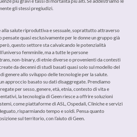
ze più gravi e tassi di mortalità più alti. Se addestriamo le
mente gli stessi pregiudizi.
la salute riproduttiva e sessuale, soprattutto attraverso
no pensate quasi esclusivamente per le donne un gruppo già
erò, questo settore sta calvalcando le potenzialità
 all’universo femminile, ma a tutte le persone
ans, non-binary, di etnie diverse o provenienti da contesti
e create da decenni di studi basati quasi solo sul modello del
 genere allo sviluppo delle tecnologie per la salute.
un approccio basato su dati disaggregate. Prendiamo
egate per sesso, genere, età, etnia, contesto di vita e
entativi, la tecnologia di Geen riesce a offrire soluzioni
istemi, come piattaforme di ASL, Ospedali, Cliniche e servizi
ù adeguato, risparmiando tempo e soldi. Pensa quanto
osizione sul territorio, con l’aiuto di Geen.