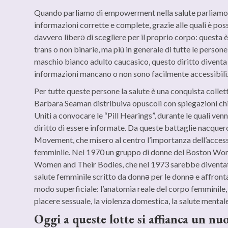
Quando parliamo di empowerment nella salute parliamo e
informazioni corrette e complete, grazie alle quali è pos
davvero liberǝ di scegliere per il proprio corpo: questa
trans o non binarie, ma più in generale di tutte le perso
maschio bianco adulto caucasico, questo diritto diventa a
informazioni mancano o non sono facilmente accessibili
Per tutte queste persone la salute è una conquista colletti
Barbara Seaman distribuiva opuscoli con spiegazioni chia
Uniti a convocare le “Pill Hearings”, durante le quali ven
diritto di essere informate. Da queste battaglie nacque
Movement, che misero al centro l’importanza dell’acce
femminile. Nel 1970 un gruppo di donne del Boston Wome
Women and Their Bodies, che nel 1973 sarebbe diventato
salute femminile scritto da donnǝ per le donnǝ e affront
modo superficiale: l’anatomia reale del corpo femminile, l
piacere sessuale, la violenza domestica, la salute mentale,
Oggi a queste lotte si affianca un nuo