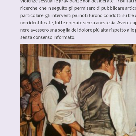
violenze sessuali e gravidanze non desiderate. I risultati 
ricerche, che in seguito gli permisero di pubblicare artico
particolare, gli interventi più noti furono condotti su t
non identificate, tutte operate senza anestesia. Avete ca
nere avessero una soglia del dolore più alta rispetto al
senza consenso informato.