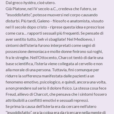
Dal greco
hystéra
, cioè utero.
Già Platone, nel IV secolo a.C., credeva che l’utero, se
“insoddisfatto”, potesse muoversi nel corpo causando
disturbi. Più tardi, Galeno - filosofo e anatomista, vissuto
nel II secolo dopo cristo - riprese questa idea e prescrisse
come cura… rapporti sessuali più frequenti. Se pensate di
aver sentito tutto, beh vi sbagliate! Nel Medioevo, i
sintomi dell’isteria furono interpretati come segni di
possessione demoniaca e molte donne finirono sui roghi,
fra le streghe. Nell’Ottocento, Charcot tentò di darle una
base scientifica, l’isteria viene collegata al cervello e non
alla morale di una persona. Tuttavia, finì comunque per
ridurre la sofferenza manifestata dalle pazienti a un
fenomeno emotivo, psicologico, e quindi, ancora una volta,
a non prendere sul serio il dolore fisico. La stessa cosa fece
Freud, allievo di Charcot, che pensava che i sintomi fossero
attribuibili a conflitti emotivi e sessuali repressi.
Se prima la causa dell’isteria era da cercare nell’utero
“insoddisfatto”, ora la colpa era da ricercare nella mente di