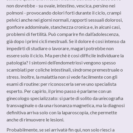
non dovrebbe - su ovaie, intestino, vescica, persino nei
polmoni - provocando dolori forti durante il ciclo, crampi
pelvici anche nei giorni normali, rapporti sessuali dolorosi,
gonfiore addominale, stanchezza cronica e, in alcuni casi,
problemi di fertilità. Può comparire fin dall’adolescenza,
già dopo i primi cicli mestruali. Se il dolore è così intenso da
impedirti di studiare o lavorare, magari potrebbe non
essere solo il ciclo. Ma perchè è così difficile individuare la
patologia? I sintomi dell’endometriosi vengono spesso
scambiati per coliche intestinali, sindrome premestruale o
stress. Inoltre, la malattia non si vede facilmente con gli
esami di routine: per riconoscerla serve uno specialista
esperto. Per capirlo, il primo passo è parlarne con un
ginecologo specializzato: si parte di solito da un’ecografia
transvaginale o da una risonanza magnetica, ma la diagnosi
definitiva arriva solo con la laparoscopia, che permette
anche di rimuovere le lesioni.
Probabilmente, se sei arrivatə fin qui, non solo riesci a