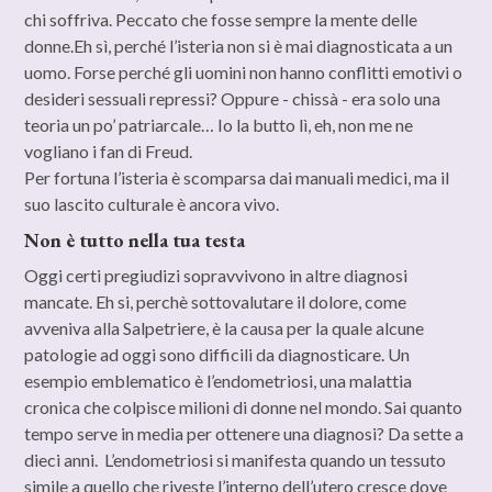
chi soffriva. Peccato che fosse sempre la mente delle
donne.Eh sì, perché l’isteria non si è mai diagnosticata a un
uomo. Forse perché gli uomini non hanno conflitti emotivi o
desideri sessuali repressi? Oppure - chissà - era solo una
teoria un po’ patriarcale… Io la butto lì, eh, non me ne
vogliano i fan di Freud.
Per fortuna l’isteria è scomparsa dai manuali medici, ma il
suo lascito culturale è ancora vivo.
Non è tutto nella tua testa
Oggi certi pregiudizi sopravvivono in altre diagnosi
mancate. Eh si, perchè sottovalutare il dolore, come
avveniva alla Salpetriere, è la causa per la quale alcune
patologie ad oggi sono difficili da diagnosticare. Un
esempio emblematico è l’endometriosi, una malattia
cronica che colpisce milioni di donne nel mondo. Sai quanto
tempo serve in media per ottenere una diagnosi? Da sette a
dieci anni. L’endometriosi si manifesta quando un tessuto
simile a quello che riveste l’interno dell’utero cresce dove