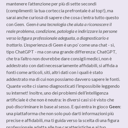
mantenere l’attenzione per più di sette secondi
(complimenti: la tua corteccia prefrontale è al top!), ma
sarai anche curiosə di sapere che cosa c’entra tutto questo
con
Geen
.
Geen è una tecnologia che aiuta a riconoscere il
reale problema, condizione, patologia e indirizzare la persone
verso la figura professionale adeguata, a diagnosticarlo e
trattarlo.
L'esperienza di Geen è un po’ come una chat - sì,
tipo ChatGPT - ma con una grande differenza: ChatGPT,
che tra l’altro non dovrebbe dare consigli medici, non è
addestrato con dati necessariamente affidabili, si affida a
fonti come articoli, siti, altri dati con i quali è stato
addestrato ma di cui non possiamo davvero sapere le fonti.
Quante volte ci siamo diagnosticati l’impossibile leggendo
su internet! Inoltre, uno dei problemi dell’intelligenza
artificiale è che non è neutra: in diversi casi si è visto che
può discriminare in base al sesso. E qui entra in gioco
Geen
:
una piattaforma che non solo può darti informazioni più
precise e affidabili, ma ti guida verso la scelta di una figura
professionale adatta alle tue caratteristiche e al tuo