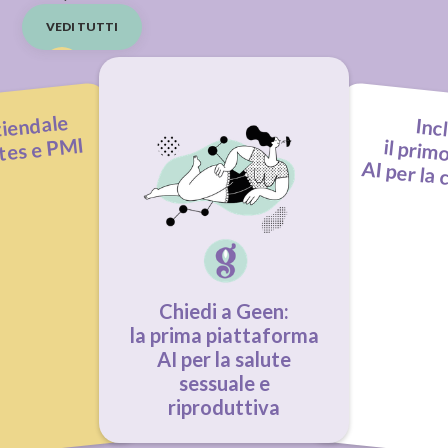
VEDI TUTTI
ziendale
Inc
tes e PMI
il prim
AI per la
Chiedi a Geen:
la prima piattaforma
AI per la salute
sessuale e
riproduttiva