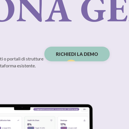
ONA GE
RICHIEDI LA DEMO
i o portali di strutture
ttaforma esistente.