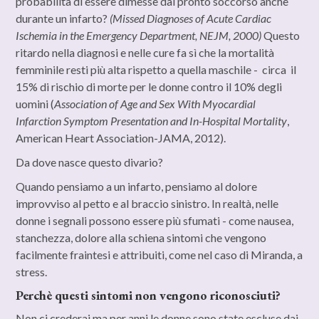
probabilità di essere dimesse dal pronto soccorso anche
durante un infarto?
(Missed Diagnoses of Acute Cardiac
Ischemia in the Emergency Department, NEJM, 2000)
Questo
ritardo nella diagnosi e nelle cure fa sì che la mortalità
femminile resti più alta rispetto a quella maschile - circa il
15% di rischio di morte per le donne contro il 10% degli
uomini (
Association of Age and Sex With Myocardial
Infarction Symptom Presentation and In-Hospital Mortality
,
American Heart Association-JAMA, 2012).
Da dove nasce questo divario?
Quando pensiamo a un infarto, pensiamo al dolore
improvviso al petto e al braccio sinistro. In realtà, nelle
donne i segnali possono essere più sfumati - come nausea,
stanchezza, dolore alla schiena sintomi che vengono
facilmente fraintesi e attribuiti, come nel caso di Miranda, a
stress.
Perchè questi sintomi non vengono riconosciuti?
Non ci crederai ma per anni le donne sono state escluse dai