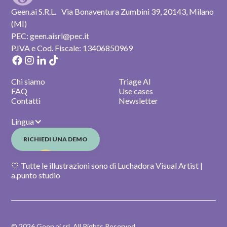
Geen.ai S.R.L. Via Bonaventura Zumbini 39, 20143, Milano
(MI)
PEC: geen.aisrl@pec.it
P.IVA e Cod. Fiscale: 13406850969
Chi siamo
Triage AI
FAQ
Use cases
Contatti
Newsletter
Lingua
RICHIEDI UNA DEMO
🤍 Tutte le illustrazioni sono di Luchadora Visual Artist |
a.punto studio
© 2026 Geen.ai srl. All Rights Reserved.