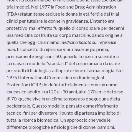
trial medici. Nel 1977 la Food and Drug Administration
(FDA) statunitense escluse le donne in età fertile dai trial
clinici per tutelare le donne in gravidanza. L’intento era
protettivo, ma l’effetto fu quello di consolidare per decenni
una medicina costruita sul corpo maschile, dando origine a
quella che oggi chiamiamo
medicina basata sul reference
man
. Il concetto di
reference man
nasce un pò prima,
precisamente negli anni ’50, quando la ricerca scientifica
cercava un modello “standard” del corpo umano da usare
per studi di fisiologia, radioprotezione e farmacologia. Nel
1975 l’International Commission on Radiological
Protection (ICRP) lo definì ufficialmente come un uomo
caucasico adulto, tra i 20 e i 30 anni, alto 170 cm e del peso
di 70 kg, che vive in un clima temperato e segue una dieta
occidentale. Questo modello, pensato come riferimento
tecnico, finì per diventare il punto di partenza implicito di
tutta la ricerca biomedica. Un approccio che vede le
differenze biologiche e fisiologiche di donne, bambini,