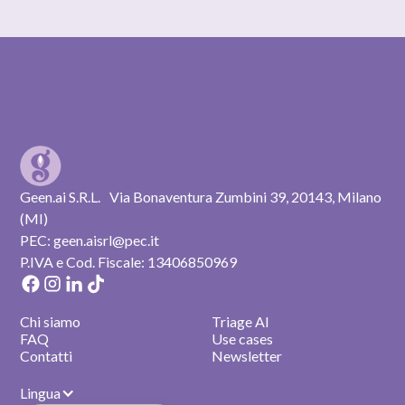
Geen.ai S.R.L. Via Bonaventura Zumbini 39, 20143, Milano
(MI)
PEC: geen.aisrl@pec.it
P.IVA e Cod. Fiscale: 13406850969
Chi siamo
Triage AI
FAQ
Use cases
Contatti
Newsletter
Lingua